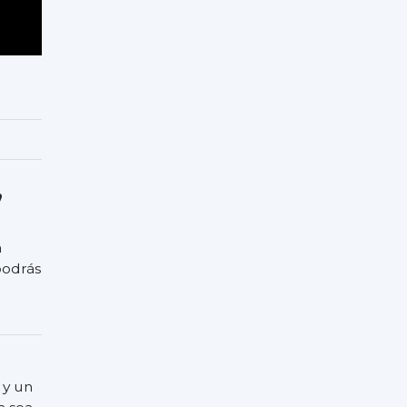
,
a
podrás
 y un