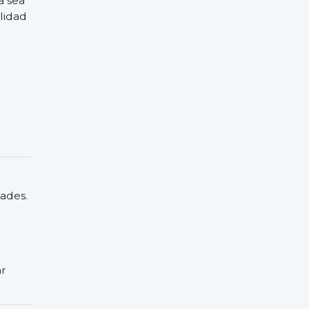
a sea
lidad
ades.
ar