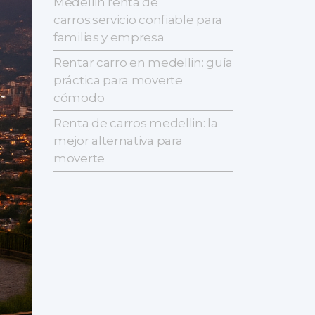
Medellin renta de
carros:servicio confiable para
familias y empresa
Rentar carro en medellin: guía
práctica para moverte
cómodo
Renta de carros medellin: la
mejor alternativa para
moverte