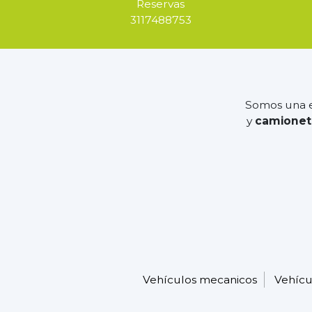
Reservas
3117488753
Somos una e
y
camionet
Vehículos mecanicos
Vehícu