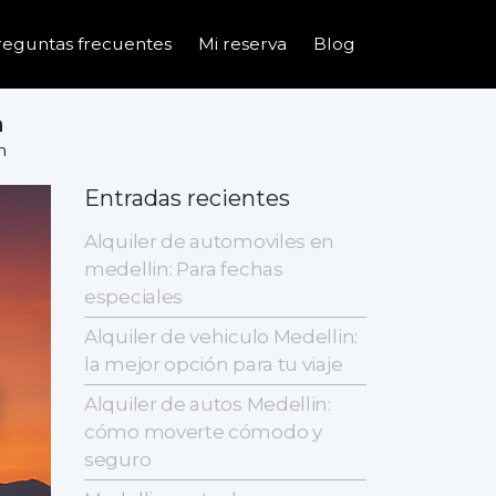
reguntas frecuentes
Mi reserva
Blog
n
n
Entradas recientes
Alquiler de automoviles en
medellin: Para fechas
especiales
Alquiler de vehiculo Medellin:
la mejor opción para tu viaje
Alquiler de autos Medellin:
cómo moverte cómodo y
seguro