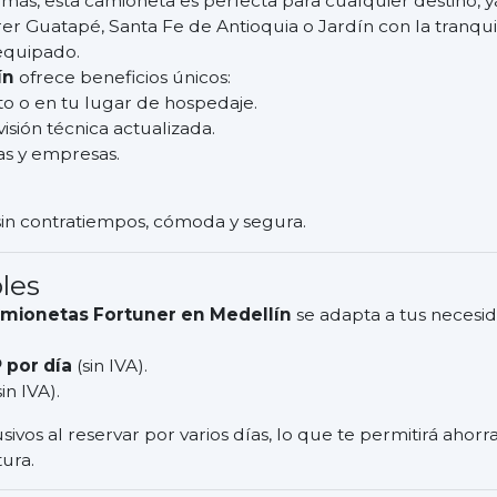
s, esta camioneta es perfecta para cualquier destino, y
er Guatapé, Santa Fe de Antioquia o Jardín con la tranqui
equipado.
ín
ofrece beneficios únicos:
o o en tu lugar de hospedaje.
sión técnica actualizada.
as y empresas.
 sin contratiempos, cómoda y segura.
les
amionetas Fortuner en Medellín
se adapta a tus necesid
 por día
(sin IVA).
in IVA).
os al reservar por varios días, lo que te permitirá ahorr
ura.