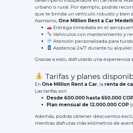
desempeño insuperable en carretera. Ademá
urbano o rural. Por ejemplo, podrás recorr
que te brinda un vehículo robusto y bien 
Asimismo,
One Million Rent a Car Medell
Entrega inmediata en el aeropuert
Vehículos con mantenimiento y revi
Atención personalizada para turist
Asistencia 24/7 durante tu alquiler.
Gracias a esto, disfrutarás una experiencia
Tarifas y planes disponib
En
One Million Rent a Car
, la
renta de c
Las tarifas son:
Desde 600.000 hasta 650.000 COP
Plan mensual de 12.000.000 COP
(s
Además, podrás obtener descuentos exclusiv
mientras disfrutas más kilómetros de avent