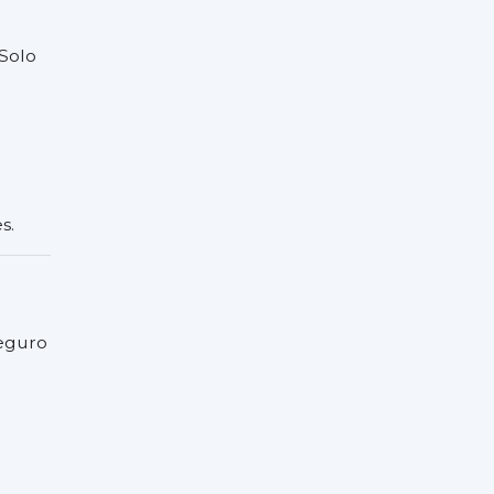
 Solo
s.
seguro