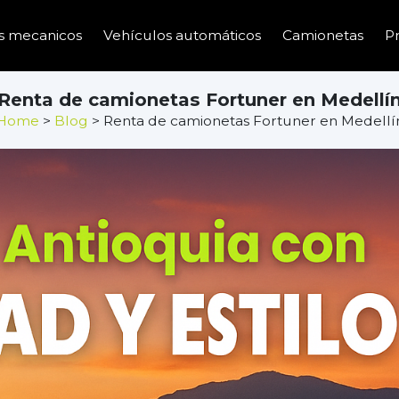
s mecanicos
Vehículos automáticos
Camionetas
P
Renta de camionetas Fortuner en Medellí
Home
>
Blog
> Renta de camionetas Fortuner en Medellí