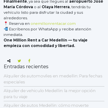
Finalmente
, ya sea que llegues al
aeropuerto José
María Córdova
o al
Olaya Herrera
, tendrás tu
vehículo listo para disfrutar la ciudad y sus
alrededores.
Reserva en
onemillionrentacar.com
Escríbenos por WhatsApp y recibe atención
inmediata.
One Million Rent a Car Medellín — tu viaje
empieza con comodidad y libertad.
Entradas recientes
Alquiler de automoviles en medellin: Para fechas
especiales
Alquiler de vehiculo Medellin: la mejor opción
para tu viaje
Alquiler de autos Medellin: cómo moverte