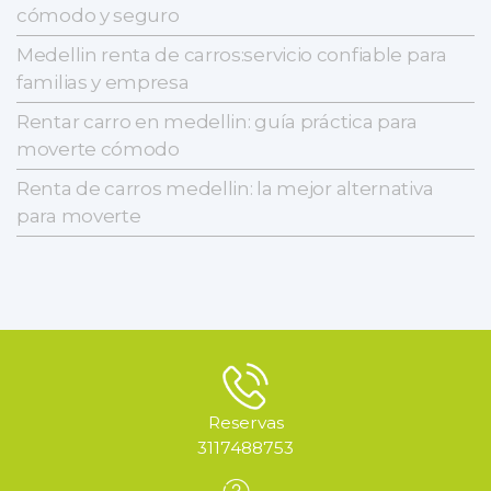
cómodo y seguro
Medellin renta de carros:servicio confiable para
familias y empresa
Rentar carro en medellin: guía práctica para
moverte cómodo
Renta de carros medellin: la mejor alternativa
para moverte
Reservas
3117488753