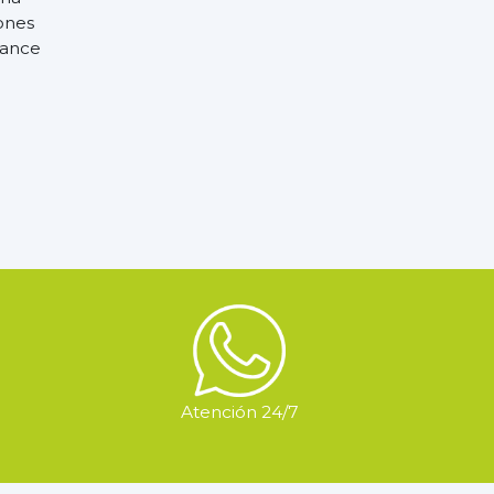
ones
cance
Atención 24/7