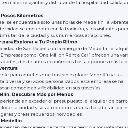
ermales relajantes y disfrutar de la hospitalidad cálida d
 Pocos Kilómetros
ael se encuentra a solo unas horas de Medellín, la vibrant
ernidad se encuentra con la tradición, y los visitantes pu
isfrutar de la ciudad y sus numerosas atracciones.
e para Explorar a Tu Propio Ritmo
nidad de San Rafael con la energía de Medellín, el alqui
. Empresas como “One Million Rent a Car” ofrecen una var
esidades, desde autos económicos hasta opciones más lujo
Aventura
iable para aquellos que buscan explorar Medellín y sus
ta diversa y servicios personalizados, esta empresa se ha
can comodidad y flexibilidad en sus travesías.
llín: Descubre Más por Menos
eriencia sin exceder el presupuesto, el alquiler de carro
lorar la ciudad y sus alrededores nunca ha sido tan acces
ugares y crear recuerdos inolvidables.
a Medellín
lementan de manera perfecta, ofreciendo a los visitantes 