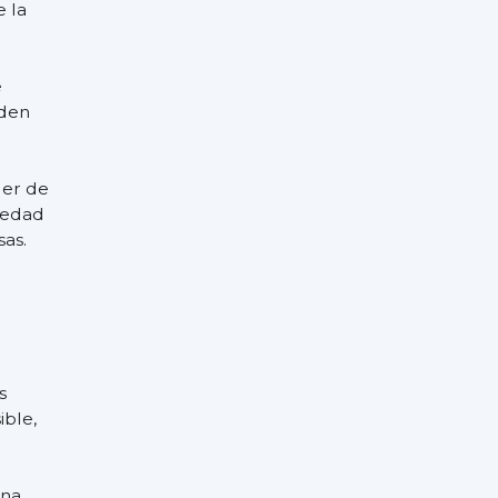
e la
e
eden
ler de
iedad
sas.
s
ible,
una