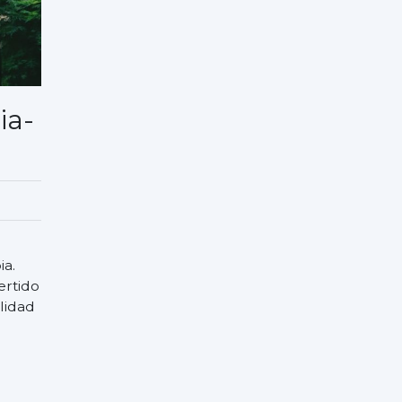
ia-
ia.
ertido
lidad