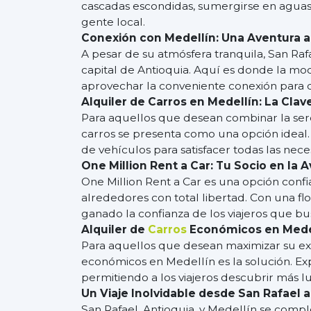
cascadas escondidas, sumergirse en aguas t
gente local.
Conexión con Medellín: Una Aventura a
A pesar de su atmósfera tranquila, San Raf
capital de Antioquia. Aquí es donde la mod
aprovechar la conveniente conexión para d
Alquiler de Carros en Medellín: La Clav
Para aquellos que desean combinar la sere
carros se presenta como una opción ideal
de vehículos para satisfacer todas las nec
One Million Rent a Car: Tu Socio en la 
One Million Rent a Car es una opción conf
alrededores con total libertad. Con una flo
ganado la confianza de los viajeros que bus
Alquiler de
Carros
Económicos en Mede
Para aquellos que desean maximizar su exp
económicos en Medellín es la solución. Exp
permitiendo a los viajeros descubrir más l
Un Viaje Inolvidable desde San Rafael 
San Rafael, Antioquia, y Medellín se comp