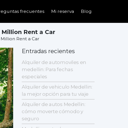
reguntas frecuentes
Mi reserva
Blog
Million Rent a Car
Million Rent a Car
Entradas recientes
Alquiler de automoviles en
medellin: Para fechas
especiales
Alquiler de vehiculo Medellin:
la mejor opción para tu viaje
Alquiler de autos Medellin:
cómo moverte cómodo y
seguro