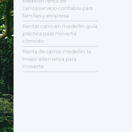
Medellin renta de
carros:servicio confiable para
familias y empresa
Rentar carro en medellin: guía
práctica para moverte
cómodo
Renta de carros medellin: la
mejor alternativa para
moverte