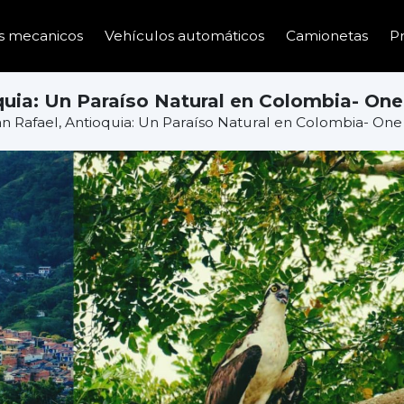
s mecanicos
Vehículos automáticos
Camionetas
P
quia: Un Paraíso Natural en Colombia- One 
n Rafael, Antioquia: Un Paraíso Natural en Colombia- One 